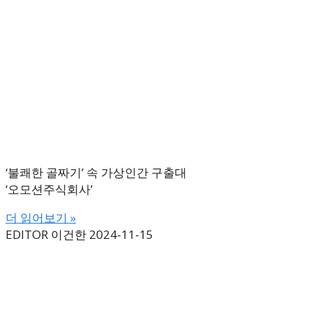
‘불쾌한 골짜기’ 속 가상인간 구출대
‘오모션주식회사’
더 읽어보기 »
EDITOR 이건한
2024-11-15