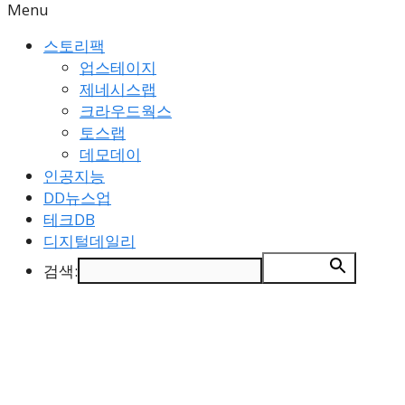
Menu
스토리팩
업스테이지
제네시스랩
크라우드웍스
토스랩
데모데이
인공지능
DD뉴스업
테크DB
디지털데일리
검색:
검색 버튼