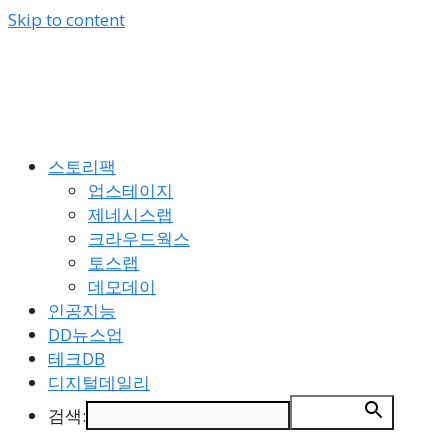
Skip to content
스토리팩
업스테이지
제네시스랩
크라우드웍스
토스랩
데모데이
인공지능
DD뉴스업
테크DB
디지털데일리
검색:
검색 버튼