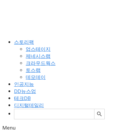
Skip
to
content
스토리팩
업스테이지
제네시스랩
크라우드웍스
토스랩
데모데이
인공지능
DD뉴스업
테크DB
디지털데일리
검색 버튼
검
색:
Menu