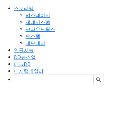
스토리팩
업스테이지
제네시스랩
크라우드웍스
토스랩
데모데이
인공지능
DD뉴스업
테크DB
디지털데일리
검색 버튼
검
색: