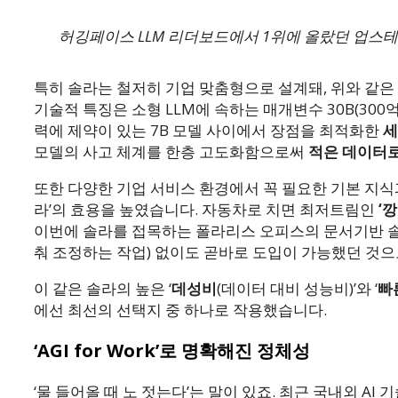
허깅페이스 LLM 리더보드에서 1위에 올랐던 업스테이
특히 솔라는 철저히 기업 맞춤형으로 설계돼, 위와 같은
기술적 특징은 소형 LLM에 속하는 매개변수 30B(300
력에 제약이 있는 7B 모델 사이에서 장점을 최적화한
세
모델의 사고 체계를 한층 고도화함으로써
적은 데이터로
또한 다양한 기업 서비스 환경에서 꼭 필요한 기본 지식
라’의 효용을 높였습니다. 자동차로 치면 최저트림인
‘
이번에 솔라를 접목하는 폴라리스 오피스의 문서기반 솔루션
춰 조정하는 작업) 없이도 곧바로 도입이 가능했던 것
이 같은 솔라의 높은 ‘
데성비
(데이터 대비 성능비)’와 ‘
빠
에선 최선의 선택지 중 하나로 작용했습니다.
‘AGI for Work’로 명확해진 정체성
‘물 들어올 때 노 젓는다’는 말이 있죠. 최근 국내외 