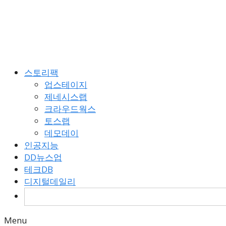
Skip
to
content
스토리팩
업스테이지
제네시스랩
크라우드웍스
토스랩
데모데이
인공지능
DD뉴스업
테크DB
디지털데일리
검
색:
Menu