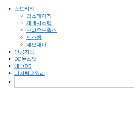
스토리팩
업스테이지
제네시스랩
크라우드웍스
토스랩
데모데이
인공지능
DD뉴스업
테크DB
디지털데일리
검
색: