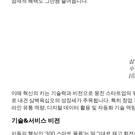
잠재적 혜택도 그만큼 줄어듭니다.
삼
수
[
이때 혁신의 키는 기술력과 비전으로 뭉친 스타트업의 몫인
로 내건 삼백육십오의 성장세가 주목됩니다. 특히 창업 3
라인 유통 역량, 디지털 데이터 활용 및 자동화 기술 
기술&서비스 비전
이들의 핵심인 ’30D 스마트 물류’는 말그대로 재고 회