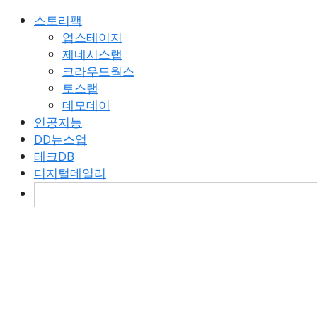
스토리팩
업스테이지
제네시스랩
크라우드웍스
토스랩
데모데이
인공지능
DD뉴스업
테크DB
디지털데일리
검
색: