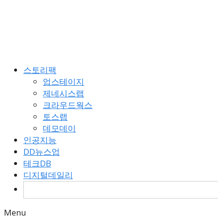
Skip
to
content
스토리팩
업스테이지
제네시스랩
크라우드웍스
토스랩
데모데이
인공지능
DD뉴스업
테크DB
디지털데일리
검
색:
Menu