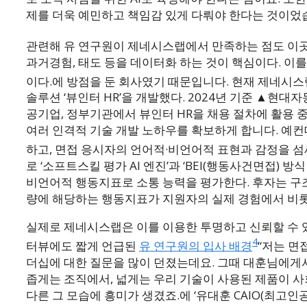
제를 더욱 예민하고 책임감 있게 다뤄야 한다는 것이었
관련해 유 연구원이 제네시스랩에서 만족하는 점도 이
과거경험, 태도 등을 데이터화 하는 것이 핵심이다. 이를 바탕
이다.
에 방점을 둔 회사였기 때문입니다. 현재 제네시스
솔루션 ‘뷰인터 HR’을 개발했다. 2024년 기준 ▲현
공기업, 정부기관에서 뷰인터 HR을 채용 절차에 활용 
여러 인격적 기술 개발 노하우를 확보하게 합니다. 예컨
하고, 면접 응시자의 언어적·비언어적 표현과 감정을 
로 ‘소프트스킬 평가 AI 엔진’과 ‘BEI(행동사건면접) 
비언어적 행동지표로 소통 능력을 평가한다. 후자는 구조
량에 해당하는 행동지표가 지원자의 실제 경험에서 비롯
실제로 제네시스랩은 이를 이용한 투명하고 신뢰할 수 있
4
터뷰에도 짧게 언급된
유 연구원의 입사 배경
“저는 면
더십에 대한 질문을 많이 던졌는데요. 그때 대훈님에게서
좁게는 조직에서, 넓게는 우리 기술이 사용된 제품이 
다른 그 모습에 흥미가 생겼죠.
에 ‘유대훈 CAIO(최