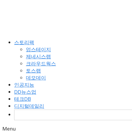
Skip
to
content
스토리팩
업스테이지
제네시스랩
크라우드웍스
토스랩
데모데이
인공지능
DD뉴스업
테크DB
디지털데일리
검
색:
Menu