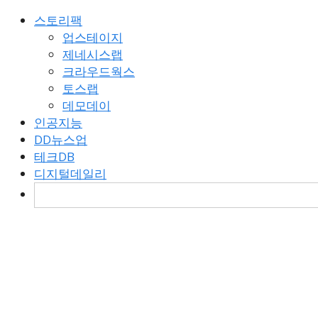
스토리팩
업스테이지
제네시스랩
크라우드웍스
토스랩
데모데이
인공지능
DD뉴스업
테크DB
디지털데일리
검
색: